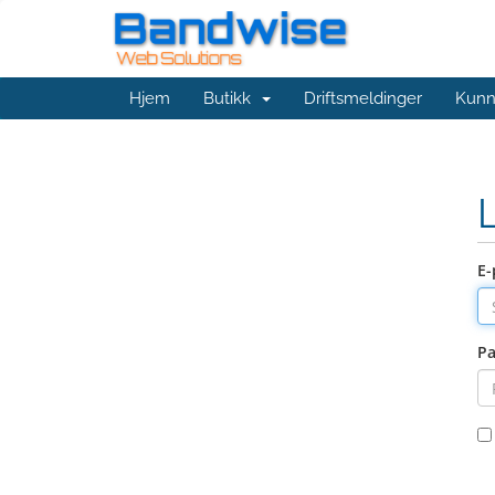
Hjem
Butikk
Driftsmeldinger
Kunn
E-
Pa