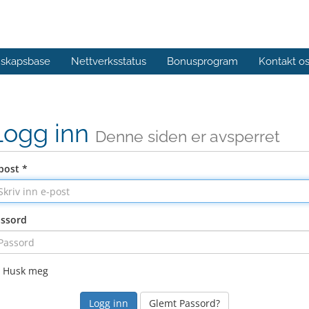
skapsbase
Nettverksstatus
Bonusprogram
Kontakt o
Logg inn
Denne siden er avsperret
post *
ssord
Husk meg
Glemt Passord?