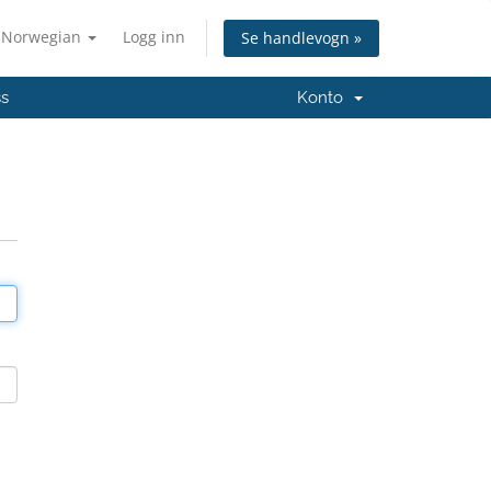
Norwegian
Logg inn
Se handlevogn »
ss
Konto